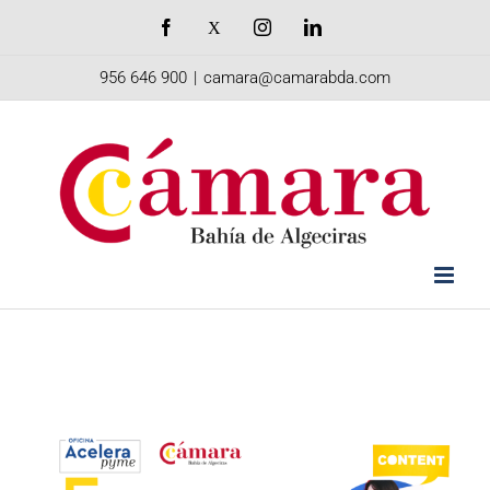
Saltar
Facebook
X
Instagram
LinkedIn
al
956 646 900
|
camara@camarabda.com
contenido