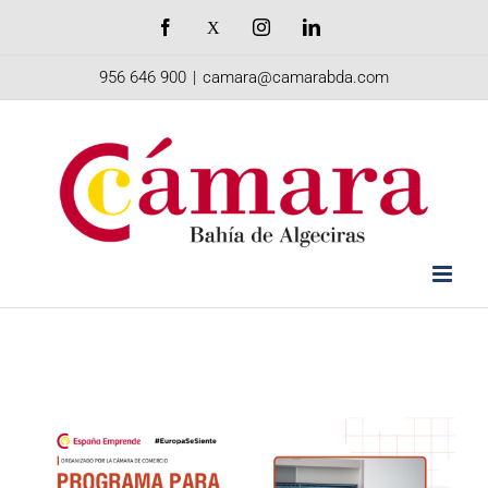
Saltar
Facebook
X
Instagram
LinkedIn
al
956 646 900
|
camara@camarabda.com
contenido