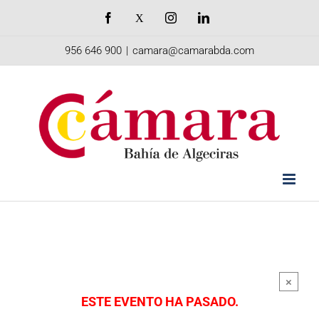
Saltar
Facebook
X
Instagram
LinkedIn
al
956 646 900
|
camara@camarabda.com
contenido
×
ESTE EVENTO HA PASADO.