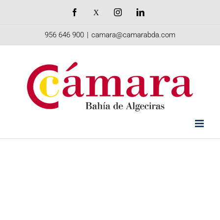
Saltar
Facebook
X
Instagram
LinkedIn
al
956 646 900
|
camara@camarabda.com
contenido