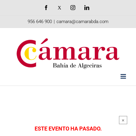
Saltar
Facebook
X
Instagram
LinkedIn
al
956 646 900
|
camara@camarabda.com
contenido
×
ESTE EVENTO HA PASADO.