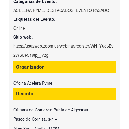
Categorías de Evento:
ACELERA PYME
,
DESTACADOS
,
EVENTO PASADO
Etiquetas del Evento:
Online
Sitio web:
https://us02web.zoom.us/webinar/register/WN_Y6e6E9
2WSUe518tpj_Iv2g
Organizador
Oficina Acelera Pyme
Recinto
Cámara de Comercio Bahía de Algeciras
Paseo de Cornisa, s/n –
Algeciras.
,
Cádiz
11204