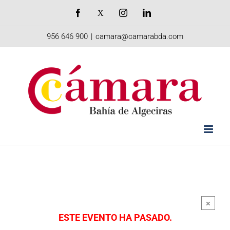
Saltar
Facebook
X
Instagram
LinkedIn
al
956 646 900
|
camara@camarabda.com
contenido
×
ESTE EVENTO HA PASADO.