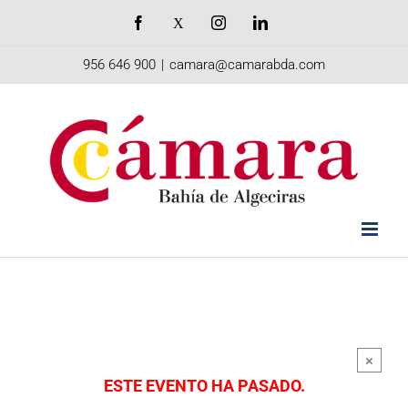
Saltar
Facebook
X
Instagram
LinkedIn
al
956 646 900
|
camara@camarabda.com
contenido
×
ESTE EVENTO HA PASADO.