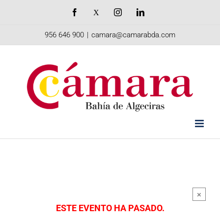
Saltar
Facebook
X
Instagram
LinkedIn
al
956 646 900
|
camara@camarabda.com
contenido
×
ESTE EVENTO HA PASADO.