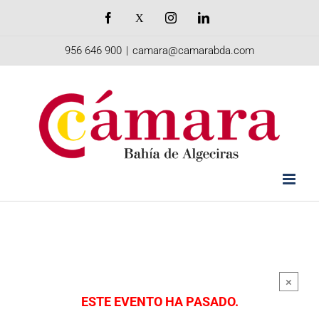
Saltar
Facebook
X
Instagram
LinkedIn
al
956 646 900
|
camara@camarabda.com
contenido
×
ESTE EVENTO HA PASADO.