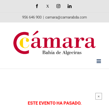
Saltar
Facebook
X
Instagram
LinkedIn
al
956 646 900
|
camara@camarabda.com
contenido
×
ESTE EVENTO HA PASADO.