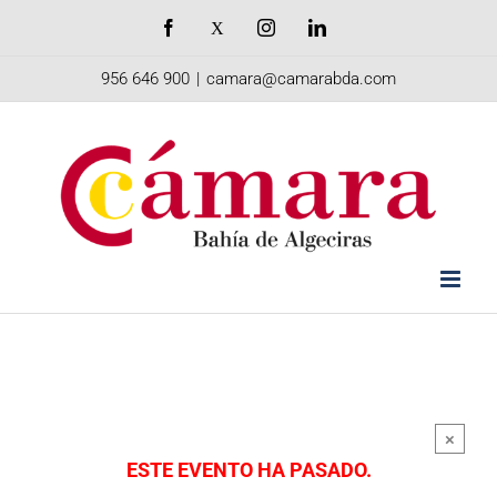
Saltar
Facebook
X
Instagram
LinkedIn
al
956 646 900
|
camara@camarabda.com
contenido
×
ESTE EVENTO HA PASADO.