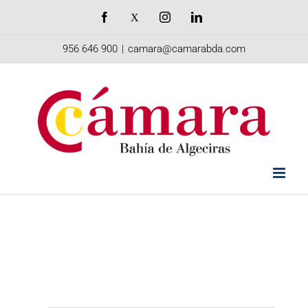
Saltar
Facebook
X
Instagram
LinkedIn
al
956 646 900
|
camara@camarabda.com
contenido