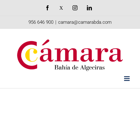
Saltar
Facebook
X
Instagram
LinkedIn
al
956 646 900
|
camara@camarabda.com
contenido