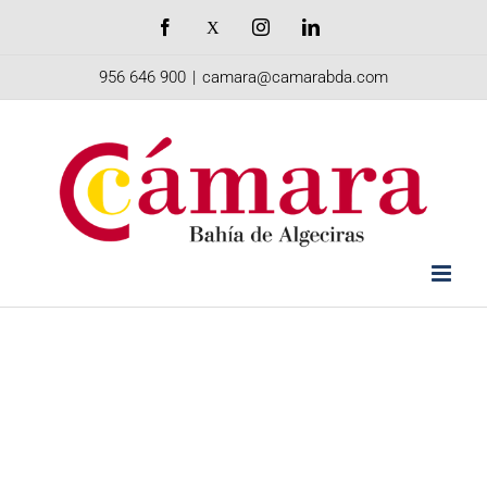
Saltar
Facebook
X
Instagram
LinkedIn
al
956 646 900
|
camara@camarabda.com
contenido