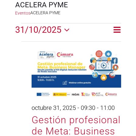
ACELERA PYME
ACELERA PYME
Eventos
Eventos
31/10/2025
Naveg
Naveg
Día
en
de
Selecciona
de
la
vistas
octubre
fecha.
vistas
de
31,
Event
2025
octubre 31, 2025 - 09:30
-
11:00
Gestión profesional
de Meta: Business