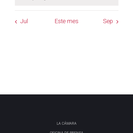
Aviso
Jul
Este mes
Sep
LA CÁMARA