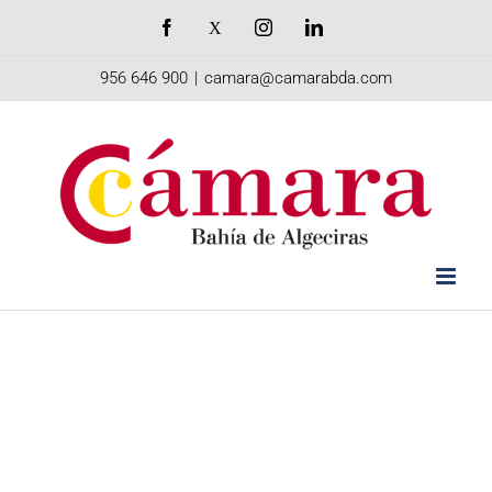
Saltar
Facebook
X
Instagram
LinkedIn
al
956 646 900
|
camara@camarabda.com
contenido