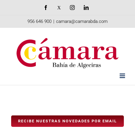
Saltar
Facebook
X
Instagram
LinkedIn
al
956 646 900
|
camara@camarabda.com
contenido
RECIBE NUESTRAS NOVEDADES POR EMAIL