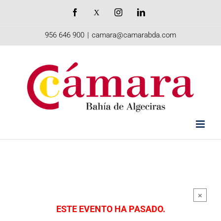
Saltar
Facebook
X
Instagram
LinkedIn
al
956 646 900
|
camara@camarabda.com
contenido
×
ESTE EVENTO HA PASADO.