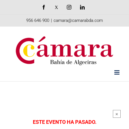
Saltar
Facebook
X
Instagram
LinkedIn
al
956 646 900
|
camara@camarabda.com
contenido
×
ESTE EVENTO HA PASADO.