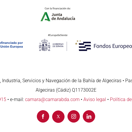
 Industria, Servicios y Navegación de la Bahía de Algeciras • Pa
Algeciras (Cádiz) Q1173002E
915
• e-mail:
camara@camarabda.com
•
Aviso legal
•
Política d
Facebook
Instagram
LinkedIn
X