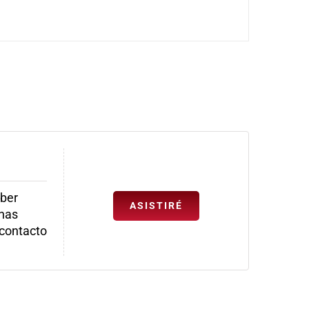
aber
ASISTIRÉ
 has
 contacto