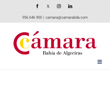
Saltar
Facebook
X
Instagram
LinkedIn
al
956 646 900
|
camara@camarabda.com
contenido