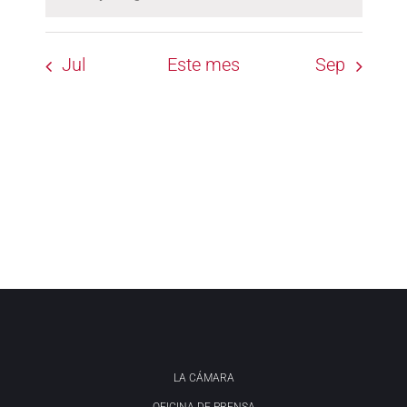
Aviso
Jul
Este mes
Sep
LA CÁMARA