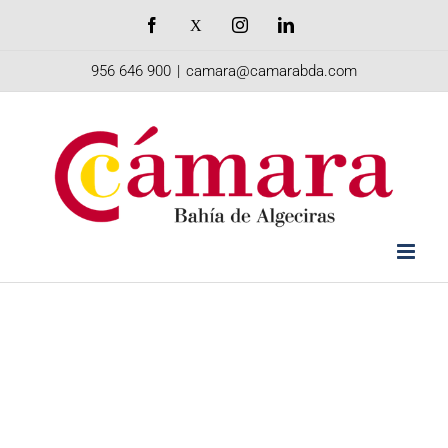
Saltar
Facebook
X
Instagram
LinkedIn
al
956 646 900
|
camara@camarabda.com
contenido