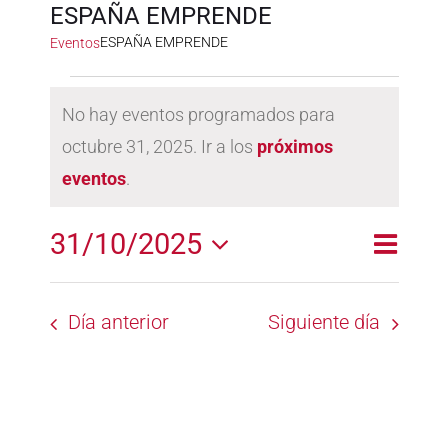
ESPAÑA EMPRENDE
ESPAÑA EMPRENDE
Eventos
Eventos
No hay eventos programados para
en
octubre 31, 2025. Ir a los
próximos
Aviso
octubre
eventos
.
31,
2025
31/10/2025
Naveg
Naveg
Día
de
Selecciona
de
la
vistas
Día anterior
Siguiente día
fecha.
vistas
de
Event