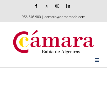
Saltar
Facebook
X
Instagram
LinkedIn
al
956 646 900
|
camara@camarabda.com
contenido