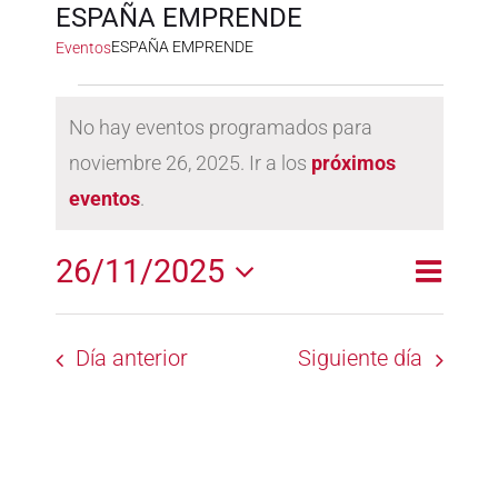
ESPAÑA EMPRENDE
ESPAÑA EMPRENDE
Eventos
Eventos
No hay eventos programados para
en
noviembre 26, 2025. Ir a los
próximos
Aviso
noviembre
eventos
.
26,
2025
26/11/2025
Naveg
Naveg
Día
de
Selecciona
de
la
vistas
Día anterior
Siguiente día
fecha.
vistas
de
Event