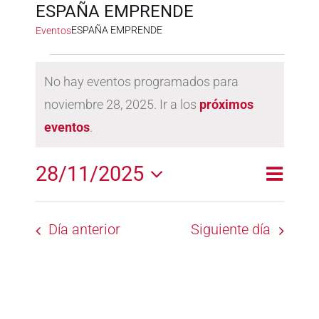
ESPAÑA EMPRENDE
ESPAÑA EMPRENDE
Eventos
Eventos
No hay eventos programados para
en
noviembre 28, 2025. Ir a los
próximos
Aviso
noviembre
eventos
.
28,
2025
28/11/2025
Naveg
Naveg
Día
de
Selecciona
de
la
vistas
Día anterior
Siguiente día
fecha.
vistas
de
Event