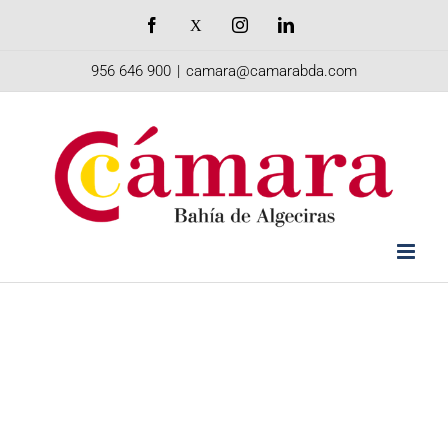
Saltar
Facebook
X
Instagram
LinkedIn
al
956 646 900
|
camara@camarabda.com
contenido