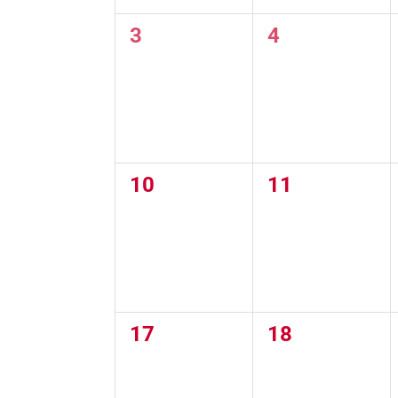
0
0
3
4
eventos,
eventos,
0
0
10
11
eventos,
eventos,
0
0
17
18
eventos,
eventos,