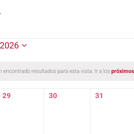
L
 2026
ona
 encontrado resultados para esta vista. Ir a los
próximos
Aviso
X
MIÉRCOLES
J
JUEVES
V
VIERNES
0
0
0
29
30
31
eventos,
eventos,
eventos,