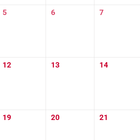
0
0
0
5
6
7
eventos,
eventos,
eventos,
0
0
0
12
13
14
eventos,
eventos,
eventos,
0
0
0
19
20
21
eventos,
eventos,
eventos,