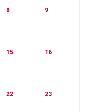
0
0
8
9
eventos,
eventos,
0
0
15
16
eventos,
eventos,
0
0
22
23
eventos,
eventos,