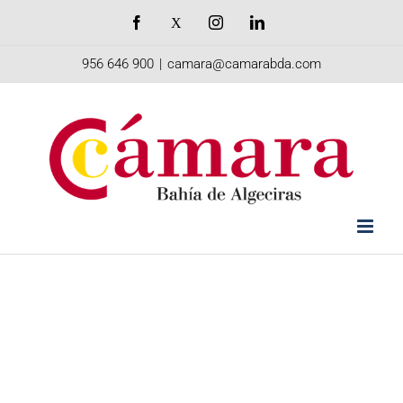
Saltar
Facebook
X
Instagram
LinkedIn
al
956 646 900
|
camara@camarabda.com
contenido