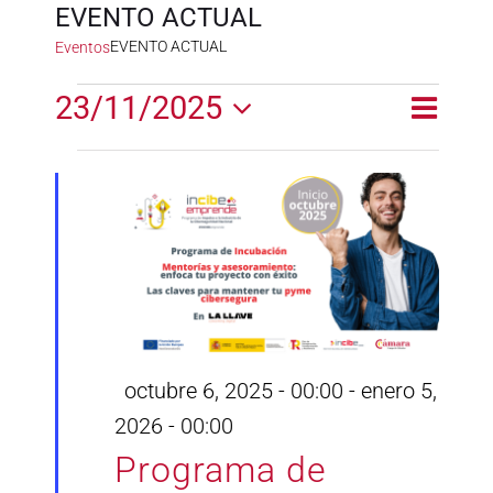
EVENTO ACTUAL
EVENTO ACTUAL
Eventos
Eventos
23/11/2025
Naveg
Naveg
Día
en
de
Selecciona
de
la
vistas
noviembre
fecha.
vistas
de
23,
Event
2025
Destacado
octubre 6, 2025 - 00:00
-
enero 5,
2026 - 00:00
Programa de