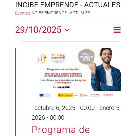
INCIBE EMPRENDE - ACTUALES
INCIBE EMPRENDE - ACTUALES
Eventos
Eventos
29/10/2025
Naveg
Naveg
Día
en
de
Selecciona
de
la
vistas
octubre
fecha.
vistas
de
29,
Event
2025
Destacado
octubre 6, 2025 - 00:00
-
enero 5,
2026 - 00:00
Programa de