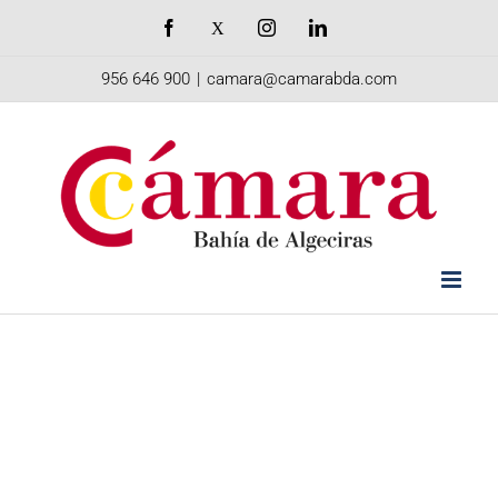
Saltar
Facebook
X
Instagram
LinkedIn
al
956 646 900
|
camara@camarabda.com
contenido