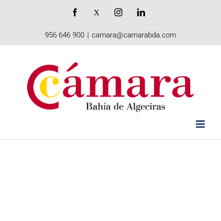
Saltar
Facebook
X
Instagram
LinkedIn
al
956 646 900
|
camara@camarabda.com
contenido