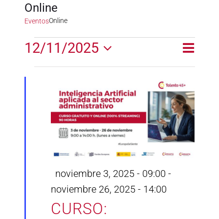
Online
Online
Eventos
Eventos
12/11/2025
Naveg
Naveg
Día
en
de
Selecciona
de
la
vistas
noviembre
fecha.
vistas
de
12,
Event
2025
Destacado
noviembre 3, 2025 - 09:00
-
noviembre 26, 2025 - 14:00
CURSO: