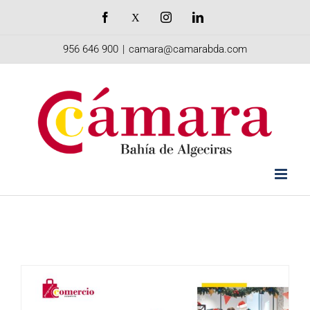
Saltar
Facebook
X
Instagram
LinkedIn
al
956 646 900
|
camara@camarabda.com
contenido