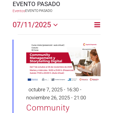
EVENTO PASADO
EVENTO PASADO
Eventos
Eventos
07/11/2025
Naveg
Naveg
Día
en
de
Selecciona
de
la
vistas
noviembre
fecha.
vistas
de
7,
Event
2025
Destacado
octubre 7, 2025 - 16:30
-
noviembre 26, 2025 - 21:00
Community