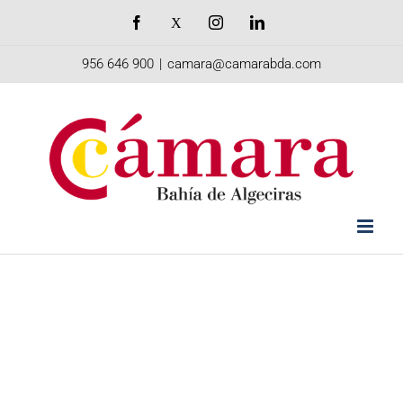
Saltar
Facebook
X
Instagram
LinkedIn
al
956 646 900
|
camara@camarabda.com
contenido