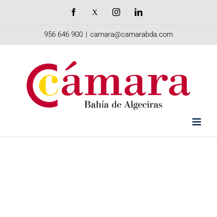
Saltar
Facebook
X
Instagram
LinkedIn
al
956 646 900
|
camara@camarabda.com
contenido