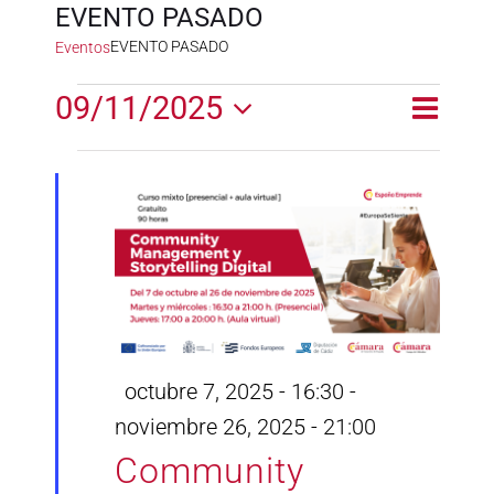
EVENTO PASADO
EVENTO PASADO
Eventos
Eventos
09/11/2025
Naveg
Naveg
Día
en
de
Selecciona
de
la
vistas
noviembre
fecha.
vistas
de
9,
Event
2025
Destacado
octubre 7, 2025 - 16:30
-
noviembre 26, 2025 - 21:00
Community