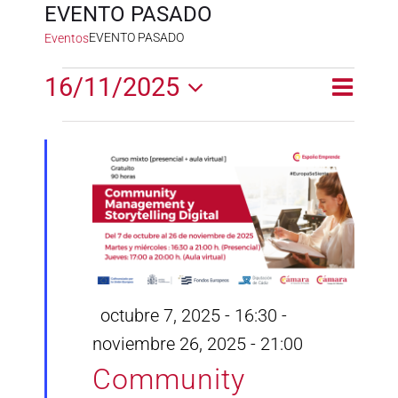
EVENTO PASADO
EVENTO PASADO
Eventos
Eventos
16/11/2025
Naveg
Naveg
Día
en
de
Selecciona
de
la
vistas
noviembre
fecha.
vistas
de
16,
Event
2025
Destacado
octubre 7, 2025 - 16:30
-
noviembre 26, 2025 - 21:00
Community