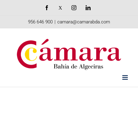
Saltar
Facebook
X
Instagram
LinkedIn
al
956 646 900
|
camara@camarabda.com
contenido