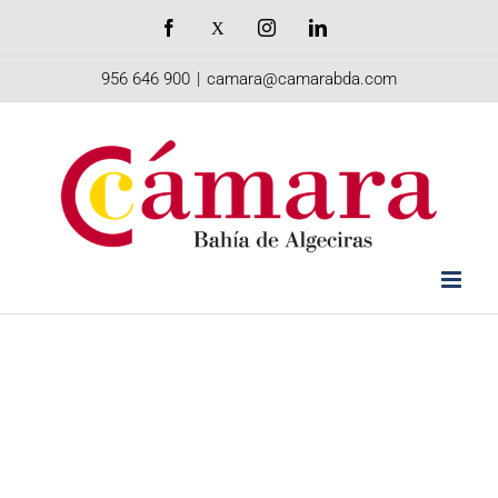
Saltar
Facebook
X
Instagram
LinkedIn
al
956 646 900
|
camara@camarabda.com
contenido