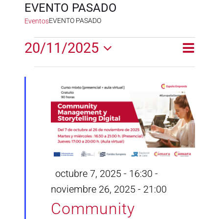
EVENTO PASADO
EVENTO PASADO
Eventos
Eventos
20/11/2025
Naveg
Naveg
Día
en
de
Selecciona
de
la
vistas
noviembre
fecha.
vistas
de
20,
Event
2025
Destacado
octubre 7, 2025 - 16:30
-
noviembre 26, 2025 - 21:00
Community