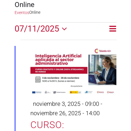
Online
Online
Eventos
Eventos
07/11/2025
Naveg
Naveg
Día
en
de
Selecciona
de
la
vistas
noviembre
fecha.
vistas
de
7,
Event
2025
Destacado
noviembre 3, 2025 - 09:00
-
noviembre 26, 2025 - 14:00
CURSO: