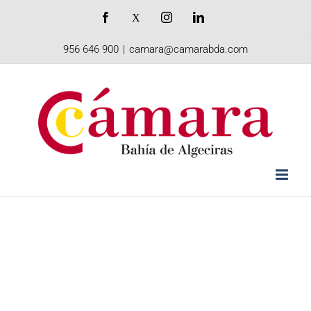
Saltar
Facebook
X
Instagram
LinkedIn
al
956 646 900
|
camara@camarabda.com
contenido