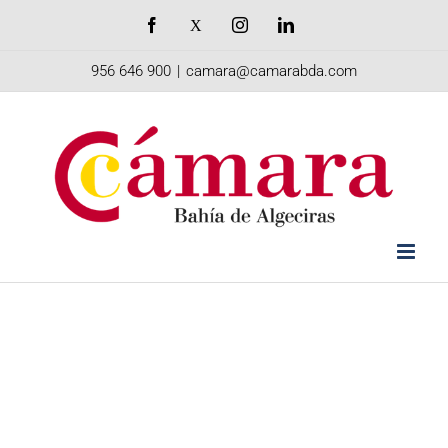
Saltar
Facebook
X
Instagram
LinkedIn
al
956 646 900
|
camara@camarabda.com
contenido