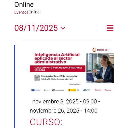
Online
Online
Eventos
Eventos
08/11/2025
Naveg
Naveg
Día
en
de
Selecciona
de
la
vistas
noviembre
fecha.
vistas
de
8,
Event
2025
Destacado
noviembre 3, 2025 - 09:00
-
noviembre 26, 2025 - 14:00
CURSO: