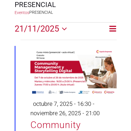
PRESENCIAL
PRESENCIAL
Eventos
Eventos
21/11/2025
Naveg
Naveg
Día
en
de
Selecciona
de
la
vistas
noviembre
fecha.
vistas
de
21,
Event
2025
Destacado
octubre 7, 2025 - 16:30
-
noviembre 26, 2025 - 21:00
Community