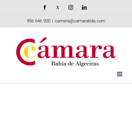
Saltar
Facebook
X
Instagram
LinkedIn
al
956 646 900
|
camara@camarabda.com
contenido